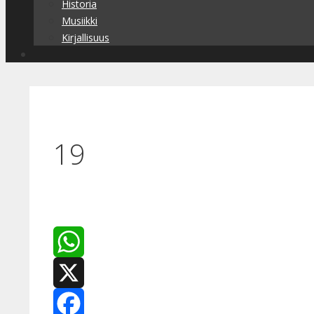
Historia
Musiikki
Kirjallisuus
19
WhatsApp
X