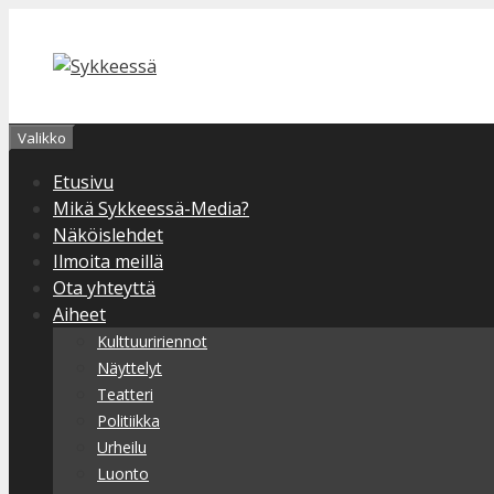
Siirry
sisältöön
Valikko
Etusivu
Mikä Sykkeessä-Media?
Näköislehdet
Ilmoita meillä
Ota yhteyttä
Aiheet
Kulttuuririennot
Näyttelyt
Teatteri
Politiikka
Urheilu
Luonto