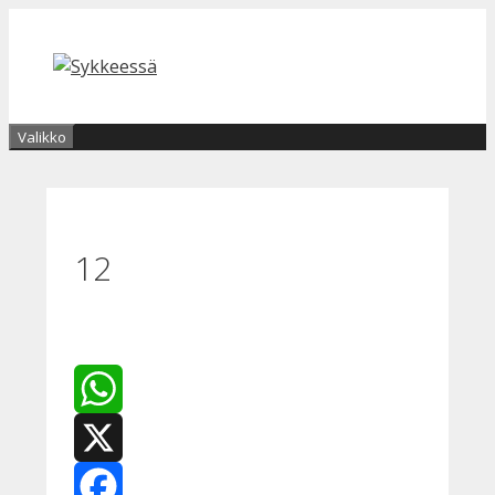
Siirry
sisältöön
Valikko
12
WhatsApp
X