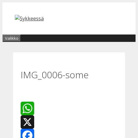
Siirry
sisältöön
Valikko
IMG_0006-some
WhatsApp
X