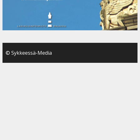
© Sykkeessä-Media