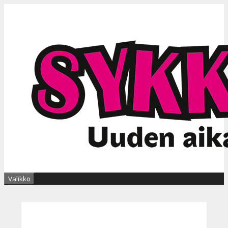
Siirry
sisältöön
Valikko