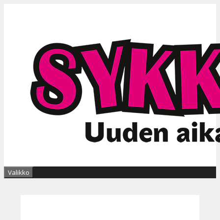
Siirry
sisältöön
Valikko