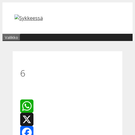
Siirry
sisältöön
Valikko
6
WhatsApp
X