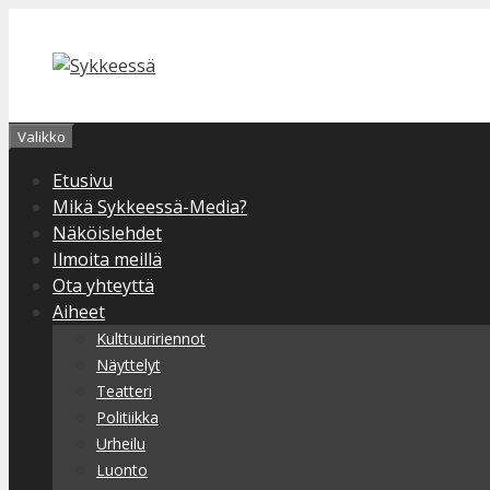
Siirry
sisältöön
Valikko
Etusivu
Mikä Sykkeessä-Media?
Näköislehdet
Ilmoita meillä
Ota yhteyttä
Aiheet
Kulttuuririennot
Näyttelyt
Teatteri
Politiikka
Urheilu
Luonto