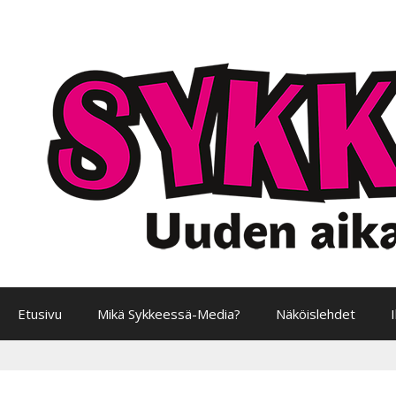
Siirry
sisältöön
Etusivu
Mikä Sykkeessä-Media?
Näköislehdet