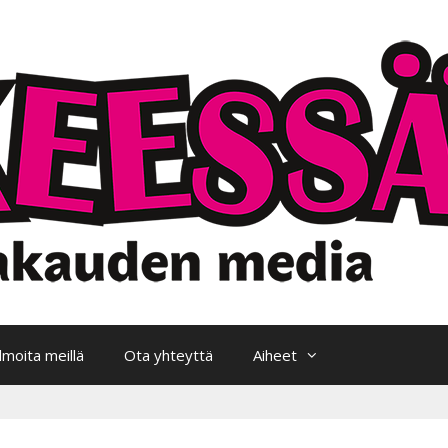
Ilmoita meillä
Ota yhteyttä
Aiheet