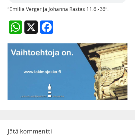
”Emilia Verger ja Johanna Rastas 11.6.-26”.
W
X
F
h
a
a
c
t
e
s
b
A
o
p
o
p
k
Jätä kommentti