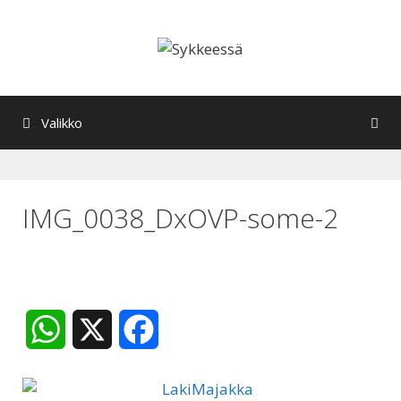
Siirry
sisältöön
Valikko
IMG_0038_DxOVP-some-2
W
X
F
h
a