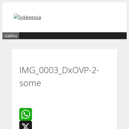
Siirry
sisältöön
Valikko
IMG_0003_DxOVP-2-
some
WhatsApp