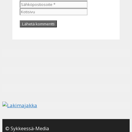
Kotisivu
© Sykkeessä-Media