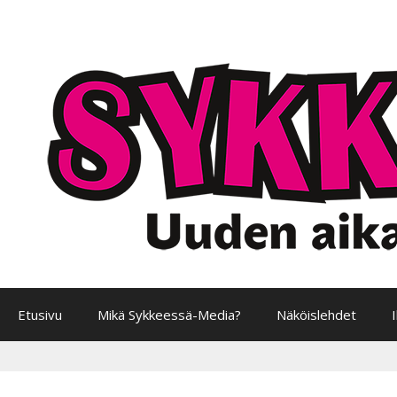
Siirry
sisältöön
Etusivu
Mikä Sykkeessä-Media?
Näköislehdet