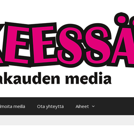
Ilmoita meillä
Ota yhteyttä
Aiheet