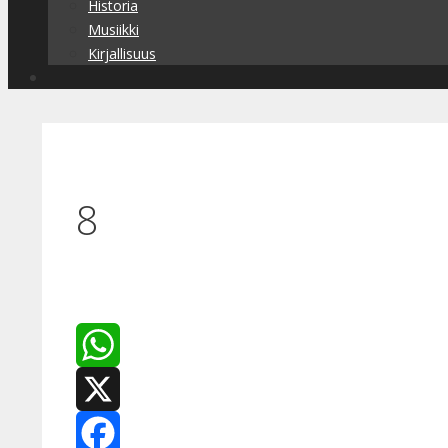
Historia
Musiikki
Kirjallisuus
8
WhatsApp
X