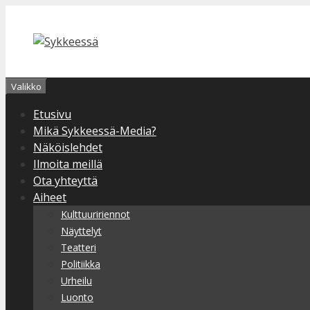
Siirry
sisältöön
Valikko
Etusivu
Mikä Sykkeessä-Media?
Näköislehdet
Ilmoita meillä
Ota yhteyttä
Aiheet
Kulttuuririennot
Näyttelyt
Teatteri
Politiikka
Urheilu
Luonto