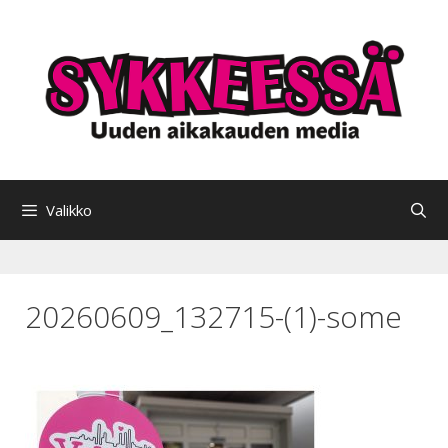
Siirry
sisältöön
Valikko
20260609_132715-(1)-some