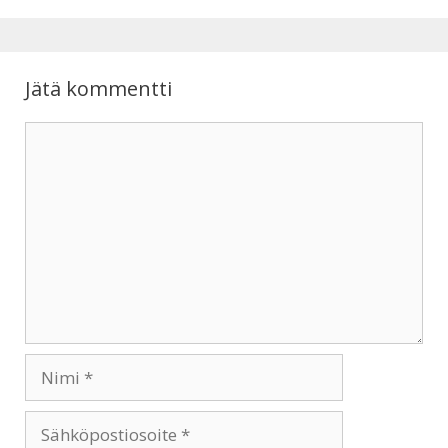
p
o
p
k
Jätä kommentti
Kommentti
Nimi
Sähköpostiosoite