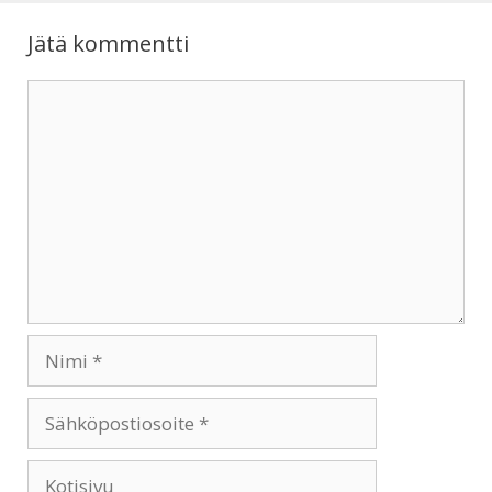
p
k
Jätä kommentti
Kommentti
Nimi
Sähköpostiosoite
Kotisivu