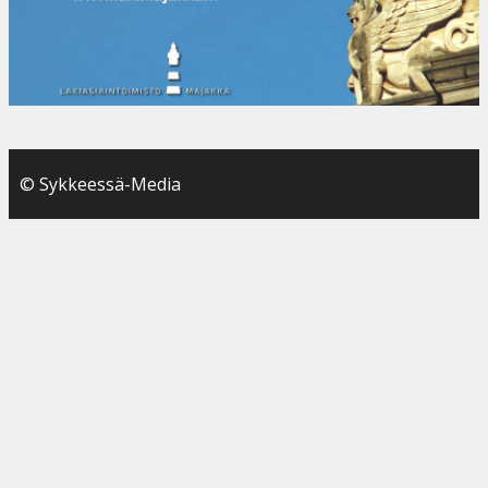
© Sykkeessä-Media