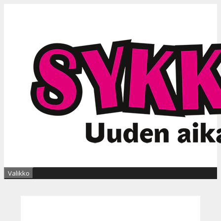
Siirry
sisältöön
Valikko