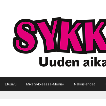
Siirry
sisältöön
Etusivu
Mikä Sykkeessä-Media?
Näköislehdet