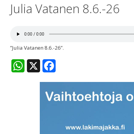
Julia Vatanen 8.6.-26
”Julia Vatanen 8.6.-26”.
W
X
F
h
a
a
c
t
e
s
b
A
o