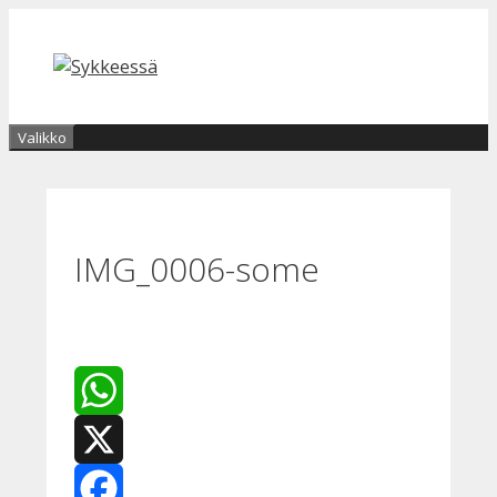
Siirry
sisältöön
Valikko
IMG_0006-some
WhatsApp
X