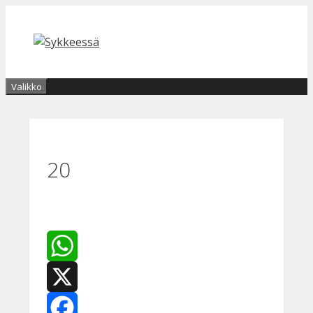
Siirry
sisältöön
Valikko
20
WhatsApp
X