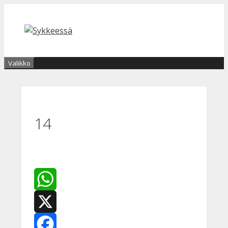
Siirry
sisältöön
Valikko
14
WhatsApp
X