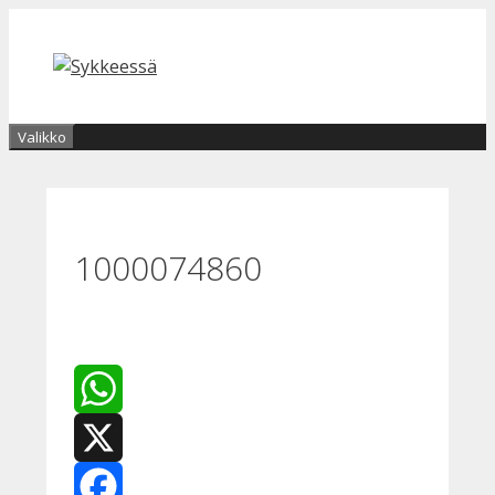
Siirry
sisältöön
Valikko
1000074860
WhatsApp
X