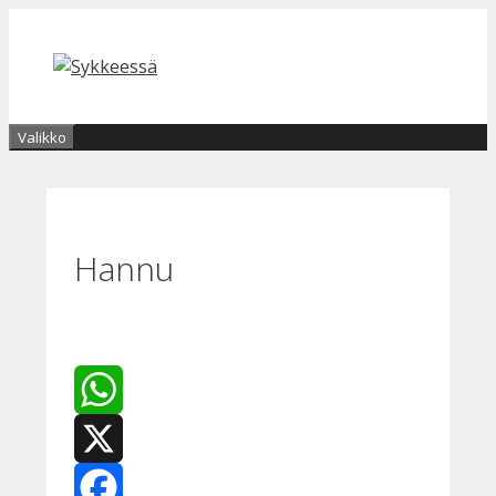
Siirry
sisältöön
Valikko
Hannu
WhatsApp
X