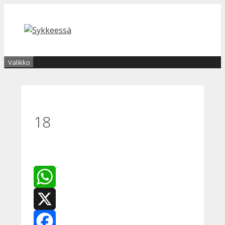
Siirry
sisältöön
Valikko
18
WhatsApp
X