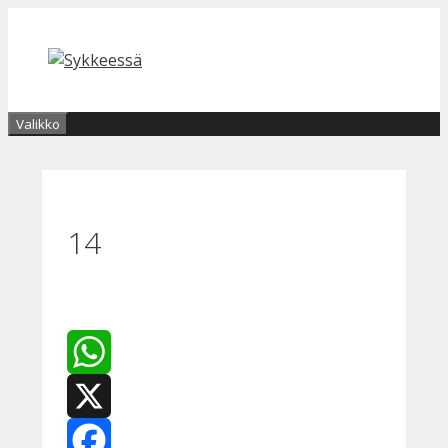
Siirry
sisältöön
Valikko
14
WhatsApp
X