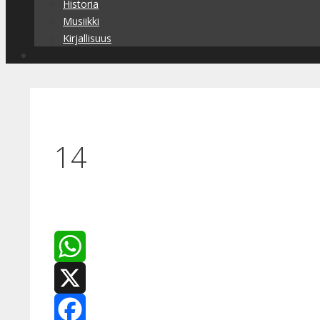
Historia
Musiikki
Kirjallisuus
14
WhatsApp
X