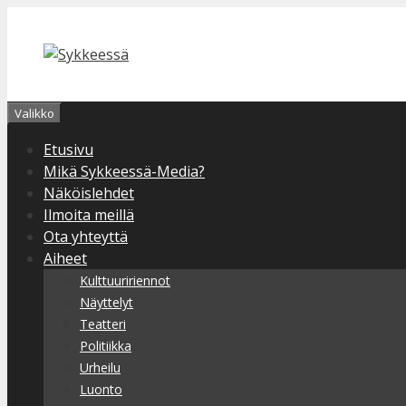
Siirry
sisältöön
Valikko
Etusivu
Mikä Sykkeessä-Media?
Näköislehdet
Ilmoita meillä
Ota yhteyttä
Aiheet
Kulttuuririennot
Näyttelyt
Teatteri
Politiikka
Urheilu
Luonto