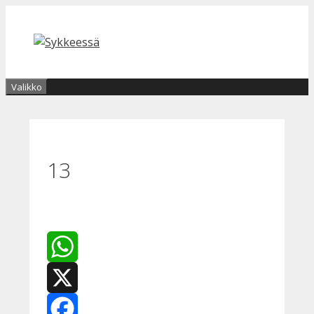
Siirry
sisältöön
Valikko
13
WhatsApp
X