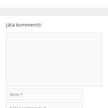
p
o
p
k
Jätä kommentti
Kommentti
Nimi
Sähköpostiosoite