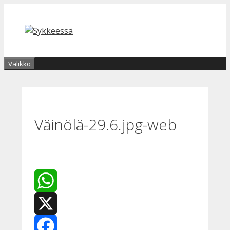
Siirry
sisältöön
Valikko
Väinölä-29.6.jpg-web
WhatsApp
X