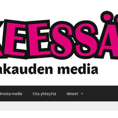
Ilmoita meillä
Ota yhteyttä
Aiheet