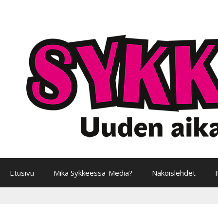
Siirry
sisältöön
Etusivu
Mikä Sykkeessä-Media?
Näköislehdet