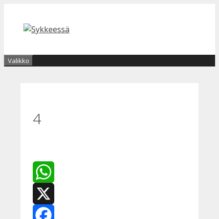
Siirry
sisältöön
Valikko
4
WhatsApp
X