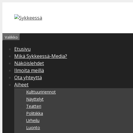
Siirry
sisältöön
Valikko
Etusivu
Mikä Sykkeessä-Media?
Näköislehdet
Ilmoita meillä
Ota yhteyttä
Aiheet
Kulttuuririennot
Näyttelyt
Teatteri
Politiikka
Urheilu
Luonto