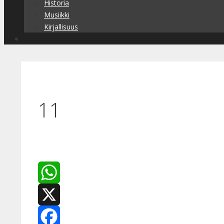
Historia
Musiikki
Kirjallisuus
11
WhatsApp
X