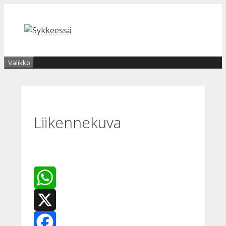
Siirry
sisältöön
Valikko
Liikennekuva
WhatsApp
X