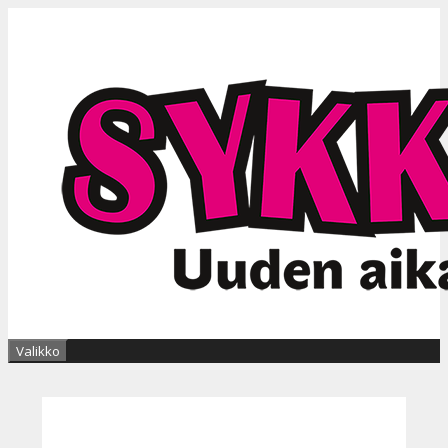
Siirry
sisältöön
Valikko