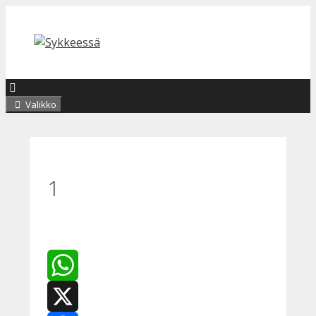
Siirry
sisältöön
Valikko
1
WhatsApp