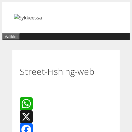
Siirry
sisältöön
Valikko
Street-Fishing-web
WhatsApp
X