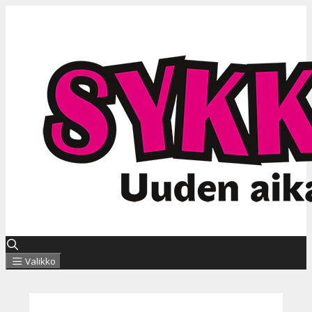
Siirry
sisältöön
Valikko