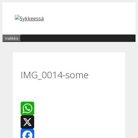
Siirry
sisältöön
Valikko
IMG_0014-some
WhatsApp
X