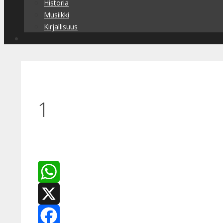
Historia
Musiikki
Kirjallisuus
1
WhatsApp
X