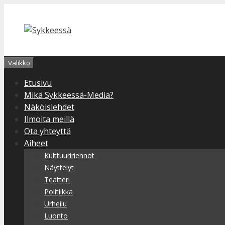
Siirry
sisältöön
Valikko
Etusivu
Mikä Sykkeessä-Media?
Näköislehdet
Ilmoita meillä
Ota yhteyttä
Aiheet
Kulttuuririennot
Näyttelyt
Teatteri
Politiikka
Urheilu
Luonto