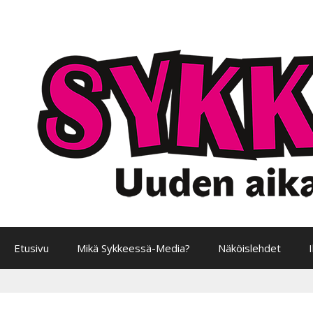
Siirry
sisältöön
Etusivu
Mikä Sykkeessä-Media?
Näköislehdet