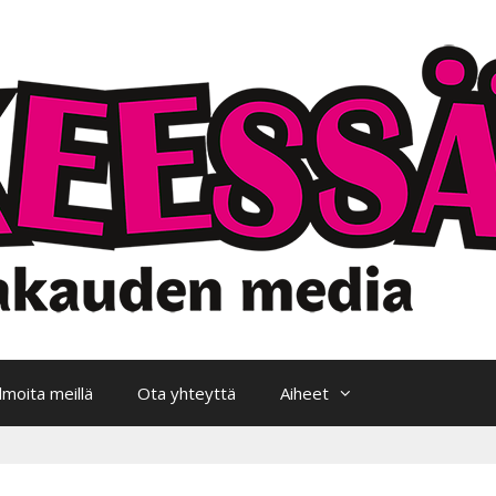
Ilmoita meillä
Ota yhteyttä
Aiheet