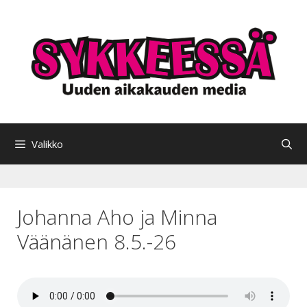
Siirry
sisältöön
Valikko
Johanna Aho ja Minna
Väänänen 8.5.-26