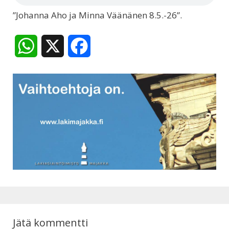
”Johanna Aho ja Minna Väänänen 8.5.-26”.
W
X
F
h
a
a
c
t
e
s
b
A
o
p
o
p
k
Jätä kommentti