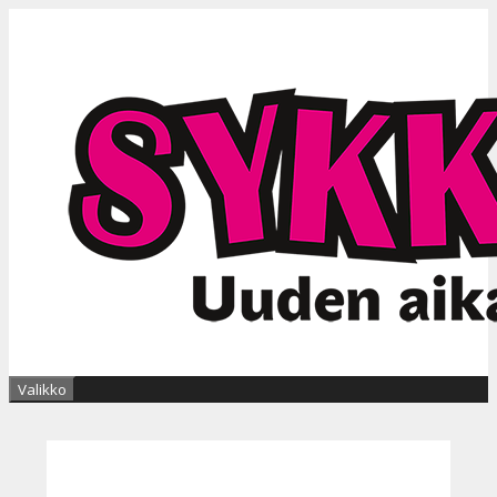
Siirry
sisältöön
Valikko