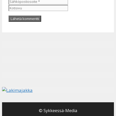
Kotisivu
© Sykkeessä-Media