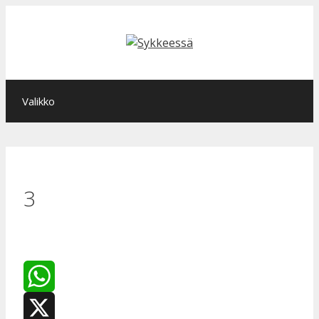
Siirry
sisältöön
Valikko
3
WhatsApp