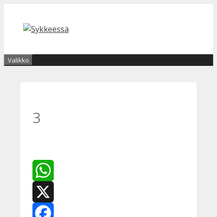
Siirry
sisältöön
Valikko
3
WhatsApp
X