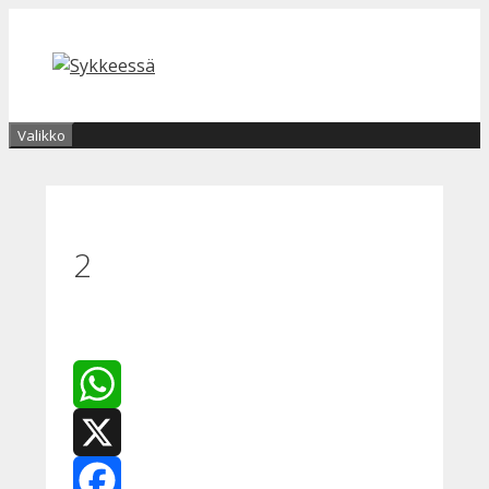
Siirry
sisältöön
Valikko
2
WhatsApp
X