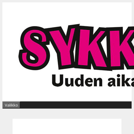
Siirry
sisältöön
Valikko