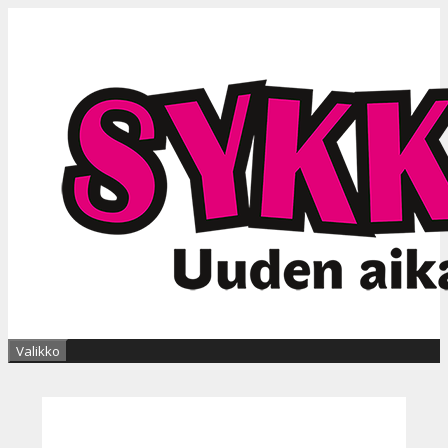
Siirry
sisältöön
Valikko