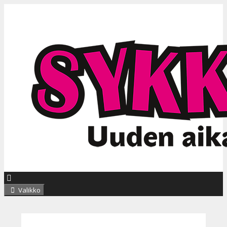
Siirry
sisältöön
Valikko