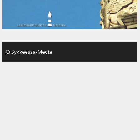
© Sykkeessä-Media