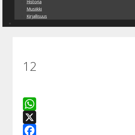
Historia
Musiikki
Kirjallisuus
12
WhatsApp
X