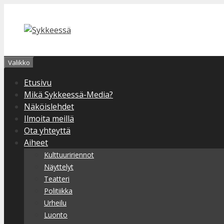
Siirry
sisältöön
Valikko
Etusivu
Mikä Sykkeessä-Media?
Näköislehdet
Ilmoita meillä
Ota yhteyttä
Aiheet
Kulttuuririennot
Näyttelyt
Teatteri
Politiikka
Urheilu
Luonto