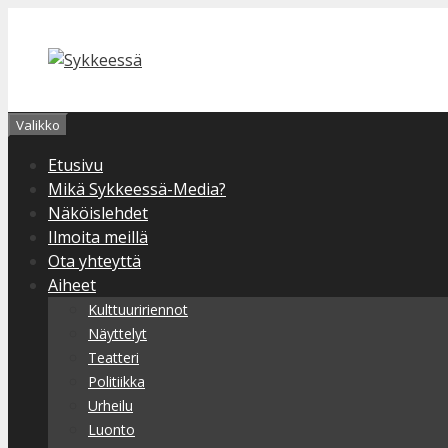
Siirry
sisältöön
Valikko
Etusivu
Mikä Sykkeessä-Media?
Näköislehdet
Ilmoita meillä
Ota yhteyttä
Aiheet
Kulttuuririennot
Näyttelyt
Teatteri
Politiikka
Urheilu
Luonto