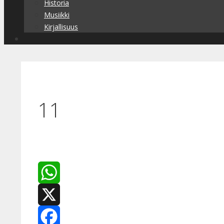
Historia
Musiikki
Kirjallisuus
11
WhatsApp
X