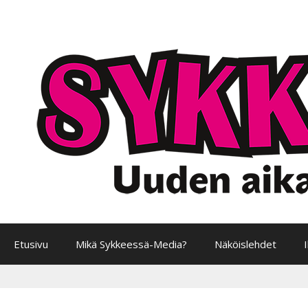
Siirry
sisältöön
Etusivu
Mikä Sykkeessä-Media?
Näköislehdet