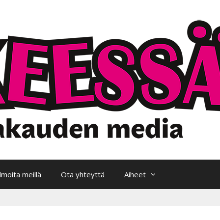
Ilmoita meillä
Ota yhteyttä
Aiheet